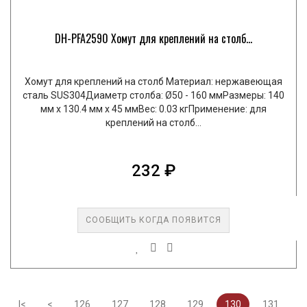
DH-PFA2590 Хомут для креплений на столб...
Хомут для креплений на столб Материал: нержавеющая
сталь SUS304Диаметр столба: Ø50 - 160 ммРазмеры: 140
мм x 130.4 мм x 45 ммВес: 0.03 кгПрименение: для
креплений на столб...
232 ₽
СООБЩИТЬ КОГДА ПОЯВИТСЯ
|<
<
126
127
128
129
130
131