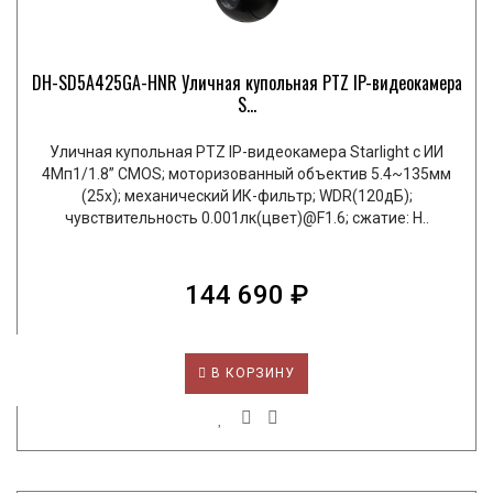
DH-SD5A425GA-HNR Уличная купольная PTZ IP-видеокамера
S...
Уличная купольная PTZ IP-видеокамера Starlight с ИИ
4Mп1/1.8” CMOS; моторизованный объектив 5.4~135мм
(25x); механический ИК-фильтр; WDR(120дБ);
чувствительность 0.001лк(цвет)@F1.6; сжатие: H..
144 690 ₽
В КОРЗИНУ