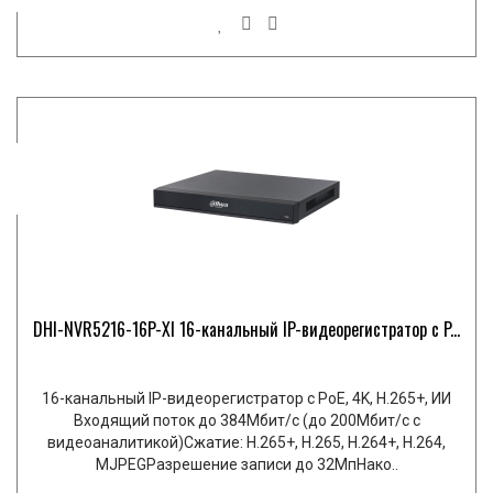
DHI-NVR5216-16P-XI 16-канальный IP-видеорегистратор с P...
16-канальный IP-видеорегистратор с PoE, 4K, H.265+, ИИ
Входящий поток до 384Мбит/с (до 200Мбит/с с
видеоаналитикой)Сжатие: H.265+, H.265, H.264+, H.264,
MJPEGРазрешение записи до 32МпНако..