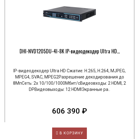
DHI-NVD1205DU-4I-8K IP-видеодекодер Ultra HD...
IP-видеодекодер Ultra HD Сжатие: H.265, H.264, MJPEG,
MPEG4, SVAC, MPEG2Разрешение декодирования до
8МпСеть: 2x 10/100/1000Мбит/сВидеовходы: 2 HDMI, 2
DPВидеовыходы: 12 HDMIЭкранные ра..
606 390 ₽
В КОРЗИНУ