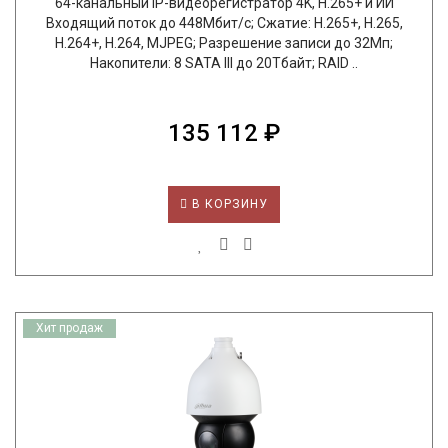
64-канальный IP-видеорегистратор 4K, H.265+ и ИИ
Входящий поток до 448Мбит/с; Сжатие: H.265+, H.265,
H.264+, H.264, MJPEG; Разрешение записи до 32Мп;
Накопители: 8 SATA III до 20Тбайт; RAID ..
135 112 ₽
В КОРЗИНУ
Хит продаж