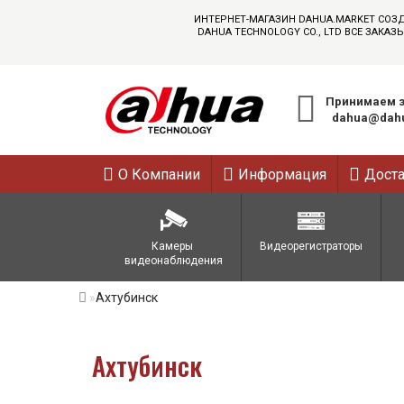
ИНТЕРНЕТ-МАГАЗИН DAHUA.MARKET СОЗ
DAHUA TECHNOLOGY CO., LTD ВСЕ ЗАК
Принимаем з
dahua@dahu
О Компании
Информация
Дост
Камеры 
Видеорегистраторы
видеонаблюдения
Ахтубинск
Ахтубинск