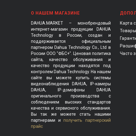
О НАШЕМ МАГАЗИНЕ
ДОПО
DAHUA.MARKET – монобрендовый
Карта 
интернет-магазин продукции DAHUA
Товары
Technology в России, создан и
Гарант
поддерживается официальным
Расшиф
партнером Dahua Technology Co., Ltd в
России ООО "ФБС+". Ценовая политика
Часто 
сайта, качество обслуживания и
качество продукции находятся под
контролем Dahua Technology. На нашем
сайте вы можете купить системы
видеонаблюдения DAHUA, IP-камеры
DAHUA, IP-домофоны DAHUA
оригинального производства с
соблюдением высоких стандартов
качества и сервисного обслуживания.
Вы так же можете стать нашими
партнерами и
получить партнерский
прайс