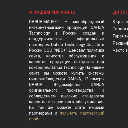
О НАШЕМ МАГАЗИНЕ
ДОПО
DAHUA.MARKET – монобрендовый
Карта 
интернет-магазин продукции DAHUA
Товары
Technology в России, создан и
Гарант
поддерживается официальным
Расшиф
партнером Dahua Technology Co., Ltd в
России ООО "ФБС+". Ценовая политика
Часто 
сайта, качество обслуживания и
качество продукции находятся под
контролем Dahua Technology. На нашем
сайте вы можете купить системы
видеонаблюдения DAHUA, IP-камеры
DAHUA, IP-домофоны DAHUA
оригинального производства с
соблюдением высоких стандартов
качества и сервисного обслуживания.
Вы так же можете стать нашими
партнерами и
получить партнерский
прайс