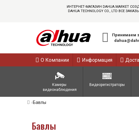
ИНТЕРНЕТ-МАГАЗИН DAHUA.MARKET СОЗ
DAHUA TECHNOLOGY CO., LTD ВСЕ ЗАК
Принимаем з
dahua@dahu
О Компании
Информация
Дост
Камеры 
Видеорегистраторы
видеонаблюдения
Бавлы
Бавлы