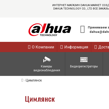
ИНТЕРНЕТ-МАГАЗИН DAHUA.MARKET СОЗ
DAHUA TECHNOLOGY CO., LTD ВСЕ ЗАК
Принимаем з
dahua@dahu
О Компании
Информация
Дост
Камеры 
Видеорегистраторы
видеонаблюдения
Цимлянск
Цимлянск