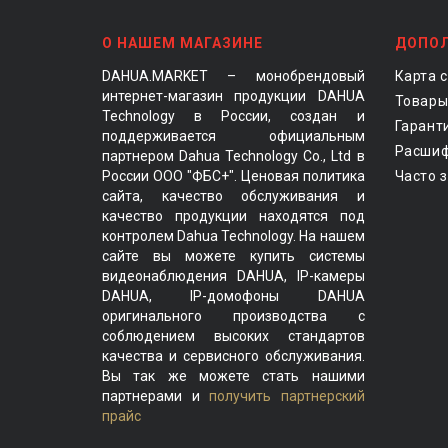
О НАШЕМ МАГАЗИНЕ
ДОПО
DAHUA.MARKET – монобрендовый
Карта 
интернет-магазин продукции DAHUA
Товары
Technology в России, создан и
Гарант
поддерживается официальным
Расшиф
партнером Dahua Technology Co., Ltd в
России ООО "ФБС+". Ценовая политика
Часто 
сайта, качество обслуживания и
качество продукции находятся под
контролем Dahua Technology. На нашем
сайте вы можете купить системы
видеонаблюдения DAHUA, IP-камеры
DAHUA, IP-домофоны DAHUA
оригинального производства с
соблюдением высоких стандартов
качества и сервисного обслуживания.
Вы так же можете стать нашими
партнерами и
получить партнерский
прайс