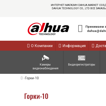
ИНТЕРНЕТ-МАГАЗИН DAHUA.MARKET СОЗ
DAHUA TECHNOLOGY CO., LTD ВСЕ ЗАК
Принимаем з
dahua@dahu
О Компании
Информация
Дост
Камеры 
Видеорегистраторы
видеонаблюдения
Горки-10
Горки-10