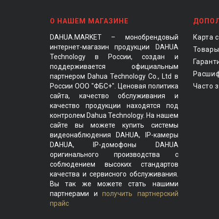
О НАШЕМ МАГАЗИНЕ
ДОПО
DAHUA.MARKET – монобрендовый
Карта 
интернет-магазин продукции DAHUA
Товары
Technology в России, создан и
Гарант
поддерживается официальным
Расшиф
партнером Dahua Technology Co., Ltd в
России ООО "ФБС+". Ценовая политика
Часто 
сайта, качество обслуживания и
качество продукции находятся под
контролем Dahua Technology. На нашем
сайте вы можете купить системы
видеонаблюдения DAHUA, IP-камеры
DAHUA, IP-домофоны DAHUA
оригинального производства с
соблюдением высоких стандартов
качества и сервисного обслуживания.
Вы так же можете стать нашими
партнерами и
получить партнерский
прайс