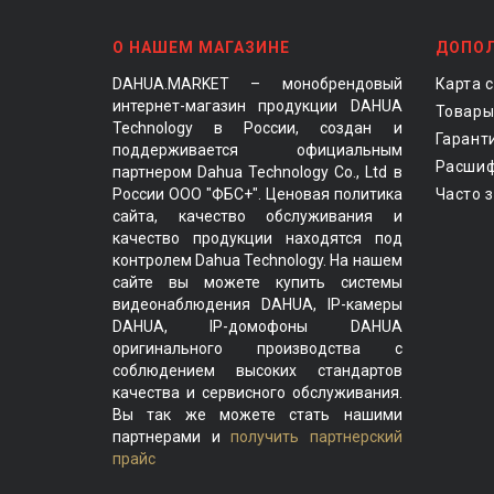
О НАШЕМ МАГАЗИНЕ
ДОПО
DAHUA.MARKET – монобрендовый
Карта 
интернет-магазин продукции DAHUA
Товары
Technology в России, создан и
Гарант
поддерживается официальным
Расшиф
партнером Dahua Technology Co., Ltd в
России ООО "ФБС+". Ценовая политика
Часто 
сайта, качество обслуживания и
качество продукции находятся под
контролем Dahua Technology. На нашем
сайте вы можете купить системы
видеонаблюдения DAHUA, IP-камеры
DAHUA, IP-домофоны DAHUA
оригинального производства с
соблюдением высоких стандартов
качества и сервисного обслуживания.
Вы так же можете стать нашими
партнерами и
получить партнерский
прайс