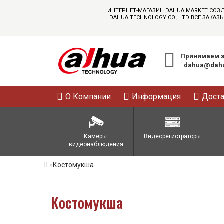
ИНТЕРНЕТ-МАГАЗИН DAHUA.MARKET СОЗ
DAHUA TECHNOLOGY CO., LTD ВСЕ ЗАК
Принимаем з
dahua@dahu
О Компании
Информация
Дост
Камеры 
Видеорегистраторы
видеонаблюдения
Костомукша
Костомукша