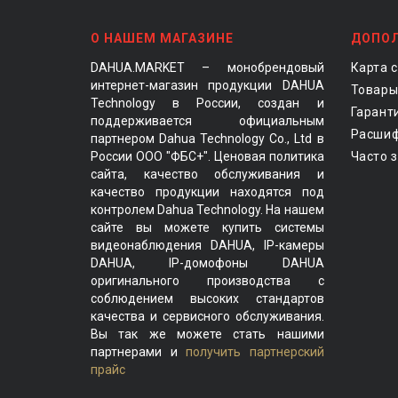
О НАШЕМ МАГАЗИНЕ
ДОПО
DAHUA.MARKET – монобрендовый
Карта 
интернет-магазин продукции DAHUA
Товары
Technology в России, создан и
Гарант
поддерживается официальным
Расшиф
партнером Dahua Technology Co., Ltd в
России ООО "ФБС+". Ценовая политика
Часто 
сайта, качество обслуживания и
качество продукции находятся под
контролем Dahua Technology. На нашем
сайте вы можете купить системы
видеонаблюдения DAHUA, IP-камеры
DAHUA, IP-домофоны DAHUA
оригинального производства с
соблюдением высоких стандартов
качества и сервисного обслуживания.
Вы так же можете стать нашими
партнерами и
получить партнерский
прайс