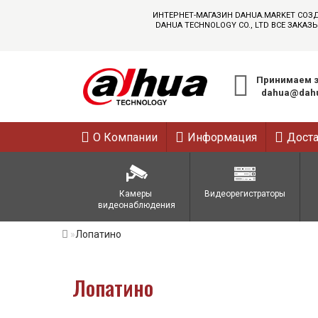
ИНТЕРНЕТ-МАГАЗИН DAHUA.MARKET СОЗ
DAHUA TECHNOLOGY CO., LTD ВСЕ ЗАК
Принимаем з
dahua@dahu
О Компании
Информация
Дост
Камеры 
Видеорегистраторы
видеонаблюдения
Лопатино
Лопатино