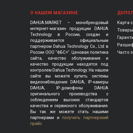
О НАШЕМ МАГАЗИНЕ
ДОПО
DAHUA.MARKET – монобрендовый
Карта 
интернет-магазин продукции DAHUA
Товары
Technology в России, создан и
Гарант
поддерживается официальным
Расшиф
партнером Dahua Technology Co., Ltd в
России ООО "ФБС+". Ценовая политика
Часто 
сайта, качество обслуживания и
качество продукции находятся под
контролем Dahua Technology. На нашем
сайте вы можете купить системы
видеонаблюдения DAHUA, IP-камеры
DAHUA, IP-домофоны DAHUA
оригинального производства с
соблюдением высоких стандартов
качества и сервисного обслуживания.
Вы так же можете стать нашими
партнерами и
получить партнерский
прайс