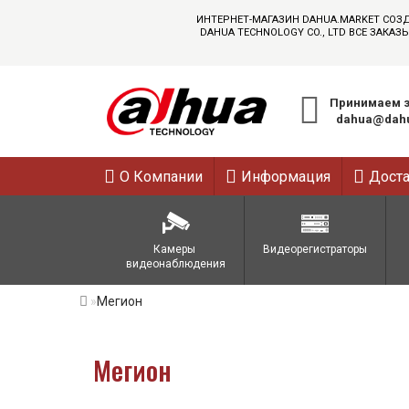
ИНТЕРНЕТ-МАГАЗИН DAHUA.MARKET СОЗ
DAHUA TECHNOLOGY CO., LTD ВСЕ ЗАК
Принимаем з
dahua@dahu
О Компании
Информация
Дост
Камеры 
Видеорегистраторы
видеонаблюдения
Мегион
Мегион