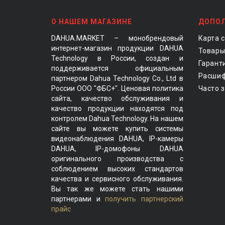
О НАШЕМ МАГАЗИНЕ
ДОПО
DAHUA.MARKET – монобрендовый
Карта 
интернет-магазин продукции DAHUA
Товары
Technology в России, создан и
Гарант
поддерживается официальным
Расшиф
партнером Dahua Technology Co., Ltd в
России ООО "ФБС+". Ценовая политика
Часто 
сайта, качество обслуживания и
качество продукции находятся под
контролем Dahua Technology. На нашем
сайте вы можете купить системы
видеонаблюдения DAHUA, IP-камеры
DAHUA, IP-домофоны DAHUA
оригинального производства с
соблюдением высоких стандартов
качества и сервисного обслуживания.
Вы так же можете стать нашими
партнерами и
получить партнерский
прайс