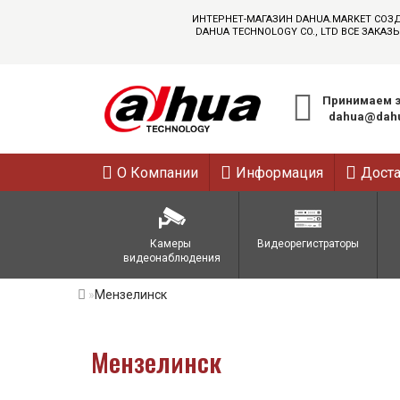
ИНТЕРНЕТ-МАГАЗИН DAHUA.MARKET СОЗ
DAHUA TECHNOLOGY CO., LTD ВСЕ ЗАК
Принимаем з
dahua@dahu
О Компании
Информация
Дост
Камеры 
Видеорегистраторы
видеонаблюдения
Мензелинск
Мензелинск