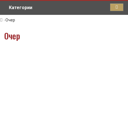
Категории
Очер
Очер