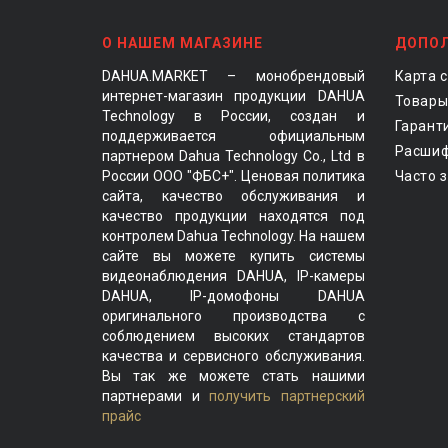
О НАШЕМ МАГАЗИНЕ
ДОПО
DAHUA.MARKET – монобрендовый
Карта 
интернет-магазин продукции DAHUA
Товары
Technology в России, создан и
Гарант
поддерживается официальным
Расшиф
партнером Dahua Technology Co., Ltd в
России ООО "ФБС+". Ценовая политика
Часто 
сайта, качество обслуживания и
качество продукции находятся под
контролем Dahua Technology. На нашем
сайте вы можете купить системы
видеонаблюдения DAHUA, IP-камеры
DAHUA, IP-домофоны DAHUA
оригинального производства с
соблюдением высоких стандартов
качества и сервисного обслуживания.
Вы так же можете стать нашими
партнерами и
получить партнерский
прайс