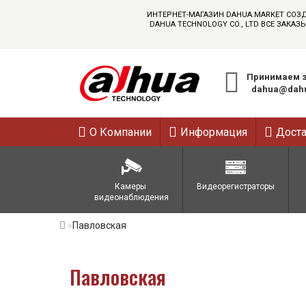
ИНТЕРНЕТ-МАГАЗИН DAHUA.MARKET СОЗ
DAHUA TECHNOLOGY CO., LTD ВСЕ ЗАК
Принимаем з
dahua@dahu
О Компании
Информация
Дост
Камеры 
Видеорегистраторы
видеонаблюдения
Павловская
Павловская