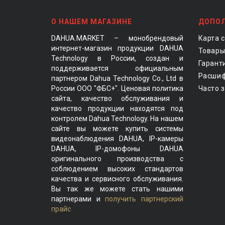
О НАШЕМ МАГАЗИНЕ
ДОПО
DAHUA.MARKET – монобрендовый
Карта 
интернет-магазин продукции DAHUA
Товары
Technology в России, создан и
Гарант
поддерживается официальным
Расшиф
партнером Dahua Technology Co., Ltd в
России ООО "ФБС+". Ценовая политика
Часто 
сайта, качество обслуживания и
качество продукции находятся под
контролем Dahua Technology. На нашем
сайте вы можете купить системы
видеонаблюдения DAHUA, IP-камеры
DAHUA, IP-домофоны DAHUA
оригинального производства с
соблюдением высоких стандартов
качества и сервисного обслуживания.
Вы так же можете стать нашими
партнерами и
получить партнерский
прайс