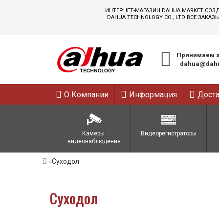
ИНТЕРНЕТ-МАГАЗИН DAHUA.MARKET СОЗ
DAHUA TECHNOLOGY CO., LTD ВСЕ ЗАК
Принимаем з
dahua@dahu
О Компании
Информация
Дост
Камеры 
Видеорегистраторы
видеонаблюдения
Суходол
Суходол