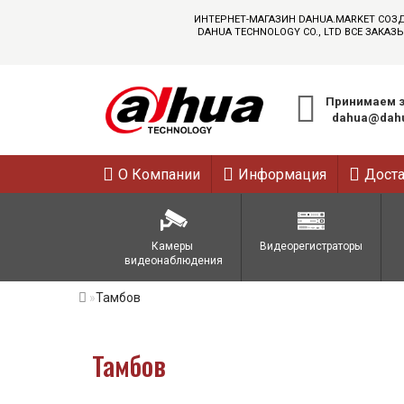
ИНТЕРНЕТ-МАГАЗИН DAHUA.MARKET СОЗ
DAHUA TECHNOLOGY CO., LTD ВСЕ ЗАК
Принимаем з
dahua@dahu
О Компании
Информация
Дост
Камеры 
Видеорегистраторы
видеонаблюдения
Тамбов
Тамбов