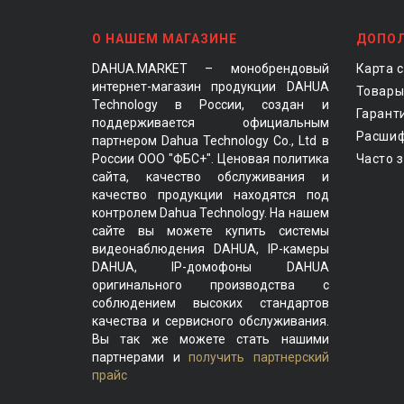
О НАШЕМ МАГАЗИНЕ
ДОПО
DAHUA.MARKET – монобрендовый
Карта 
интернет-магазин продукции DAHUA
Товары
Technology в России, создан и
Гарант
поддерживается официальным
Расшиф
партнером Dahua Technology Co., Ltd в
России ООО "ФБС+". Ценовая политика
Часто 
сайта, качество обслуживания и
качество продукции находятся под
контролем Dahua Technology. На нашем
сайте вы можете купить системы
видеонаблюдения DAHUA, IP-камеры
DAHUA, IP-домофоны DAHUA
оригинального производства с
соблюдением высоких стандартов
качества и сервисного обслуживания.
Вы так же можете стать нашими
партнерами и
получить партнерский
прайс