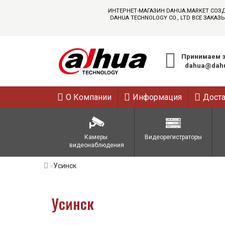
ИНТЕРНЕТ-МАГАЗИН DAHUA.MARKET СОЗ
DAHUA TECHNOLOGY CO., LTD ВСЕ ЗАК
Принимаем з
dahua@dahu
О Компании
Информация
Дост
Камеры 
Видеорегистраторы
видеонаблюдения
Усинск
Усинск