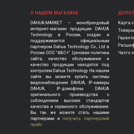
О НАШЕМ МАГАЗИНЕ
ДОПО
DAHUA.MARKET – монобрендовый
Карта 
интернет-магазин продукции DAHUA
Товары
Technology в России, создан и
Гарант
поддерживается официальным
Расшиф
партнером Dahua Technology Co., Ltd в
России ООО "ФБС+". Ценовая политика
Часто 
сайта, качество обслуживания и
качество продукции находятся под
контролем Dahua Technology. На нашем
сайте вы можете купить системы
видеонаблюдения DAHUA, IP-камеры
DAHUA, IP-домофоны DAHUA
оригинального производства с
соблюдением высоких стандартов
качества и сервисного обслуживания.
Вы так же можете стать нашими
партнерами и
получить партнерский
прайс