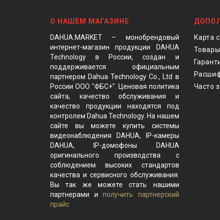
О НАШЕМ МАГАЗИНЕ
ДОПО
DAHUA.MARKET – монобрендовый
Карта 
интернет-магазин продукции DAHUA
Товары
Technology в России, создан и
Гарант
поддерживается официальным
Расшиф
партнером Dahua Technology Co., Ltd в
России ООО "ФБС+". Ценовая политика
Часто 
сайта, качество обслуживания и
качество продукции находятся под
контролем Dahua Technology. На нашем
сайте вы можете купить системы
видеонаблюдения DAHUA, IP-камеры
DAHUA, IP-домофоны DAHUA
оригинального производства с
соблюдением высоких стандартов
качества и сервисного обслуживания.
Вы так же можете стать нашими
партнерами и
получить партнерский
прайс