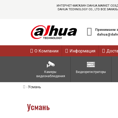
ИНТЕРНЕТ-МАГАЗИН DAHUA.MARKET СОЗ
DAHUA TECHNOLOGY CO., LTD ВСЕ ЗАК
Принимаем з
dahua@dahu
О Компании
Информация
Дост
Камеры 
Видеорегистраторы
видеонаблюдения
Усмань
Усмань