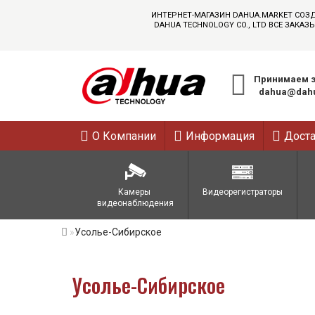
ИНТЕРНЕТ-МАГАЗИН DAHUA.MARKET СОЗ
DAHUA TECHNOLOGY CO., LTD ВСЕ ЗАК
Принимаем з
dahua@dahu
О Компании
Информация
Дост
Камеры 
Видеорегистраторы
видеонаблюдения
Усолье-Сибирское
Усолье-Сибирское