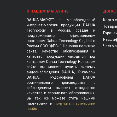
О НАШЕМ МАГАЗИНЕ
ДОПО
DAHUA.MARKET – монобрендовый
Карта 
интернет-магазин продукции DAHUA
Товары
Technology в России, создан и
Гарант
поддерживается официальным
Расшиф
партнером Dahua Technology Co., Ltd в
России ООО "ФБС+". Ценовая политика
Часто 
сайта, качество обслуживания и
качество продукции находятся под
контролем Dahua Technology. На нашем
сайте вы можете купить системы
видеонаблюдения DAHUA, IP-камеры
DAHUA, IP-домофоны DAHUA
оригинального производства с
соблюдением высоких стандартов
качества и сервисного обслуживания.
Вы так же можете стать нашими
партнерами и
получить партнерский
прайс