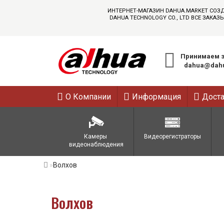
ИНТЕРНЕТ-МАГАЗИН DAHUA.MARKET СОЗ
DAHUA TECHNOLOGY CO., LTD ВСЕ ЗАК
Принимаем з
dahua@dahu
О Компании
Информация
Дост
Камеры 
Видеорегистраторы
видеонаблюдения
Волхов
Волхов