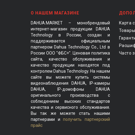
О НАШЕМ МАГАЗИНЕ
ДОПО
DAHUA.MARKET – монобрендовый
Карта 
интернет-магазин продукции DAHUA
Товары
Technology в России, создан и
Гарант
поддерживается официальным
Расшиф
партнером Dahua Technology Co., Ltd в
России ООО "ФБС+". Ценовая политика
Часто 
сайта, качество обслуживания и
качество продукции находятся под
контролем Dahua Technology. На нашем
сайте вы можете купить системы
видеонаблюдения DAHUA, IP-камеры
DAHUA, IP-домофоны DAHUA
оригинального производства с
соблюдением высоких стандартов
качества и сервисного обслуживания.
Вы так же можете стать нашими
партнерами и
получить партнерский
прайс