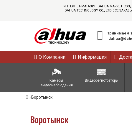
ИНТЕРНЕТ-МАГАЗИН DAHUA.MARKET СОЗ
DAHUA TECHNOLOGY CO., LTD ВСЕ ЗАК
Принимаем з
dahua@dahu
О Компании
Информация
Дост
Камеры 
Видеорегистраторы
видеонаблюдения
Воротынск
Воротынск