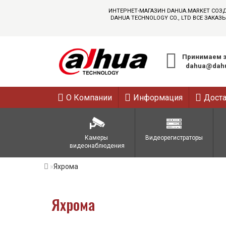
ИНТЕРНЕТ-МАГАЗИН DAHUA.MARKET СОЗ
DAHUA TECHNOLOGY CO., LTD ВСЕ ЗАК
Принимаем з
dahua@dahu
О Компании
Информация
Дост
Камеры 
Видеорегистраторы
видеонаблюдения
Яхрома
Яхрома