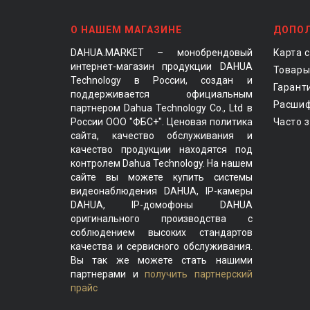
О НАШЕМ МАГАЗИНЕ
ДОПО
DAHUA.MARKET – монобрендовый
Карта 
интернет-магазин продукции DAHUA
Товары
Technology в России, создан и
Гарант
поддерживается официальным
Расшиф
партнером Dahua Technology Co., Ltd в
России ООО "ФБС+". Ценовая политика
Часто 
сайта, качество обслуживания и
качество продукции находятся под
контролем Dahua Technology. На нашем
сайте вы можете купить системы
видеонаблюдения DAHUA, IP-камеры
DAHUA, IP-домофоны DAHUA
оригинального производства с
соблюдением высоких стандартов
качества и сервисного обслуживания.
Вы так же можете стать нашими
партнерами и
получить партнерский
прайс