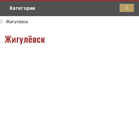
Категории
Жигулёвск
Жигулёвск