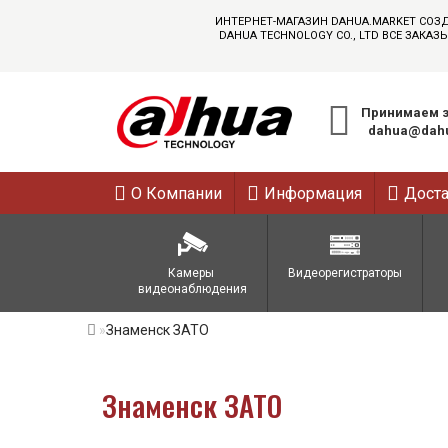
ИНТЕРНЕТ-МАГАЗИН DAHUA.MARKET СОЗ
DAHUA TECHNOLOGY CO., LTD ВСЕ ЗАК
Принимаем з
dahua@dahu
О Компании
Информация
Дост
Камеры 
Видеорегистраторы
видеонаблюдения
Знаменск ЗАТО
Знаменск ЗАТО