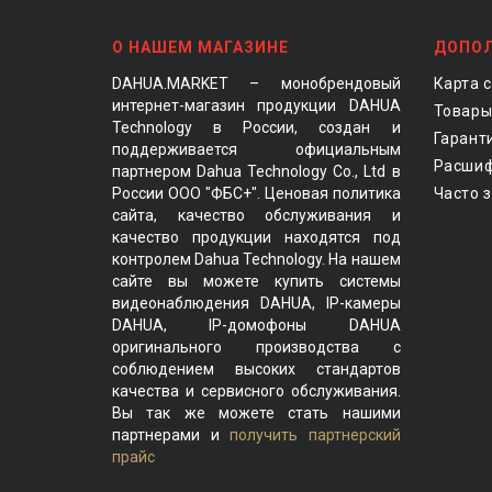
О НАШЕМ МАГАЗИНЕ
ДОПО
DAHUA.MARKET – монобрендовый
Карта 
интернет-магазин продукции DAHUA
Товары
Technology в России, создан и
Гарант
поддерживается официальным
Расшиф
партнером Dahua Technology Co., Ltd в
России ООО "ФБС+". Ценовая политика
Часто 
сайта, качество обслуживания и
качество продукции находятся под
контролем Dahua Technology. На нашем
сайте вы можете купить системы
видеонаблюдения DAHUA, IP-камеры
DAHUA, IP-домофоны DAHUA
оригинального производства с
соблюдением высоких стандартов
качества и сервисного обслуживания.
Вы так же можете стать нашими
партнерами и
получить партнерский
прайс