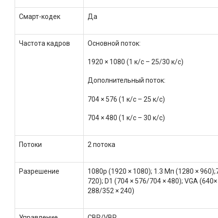
Смарт-кодек
Да
Частота кадров
Основной поток:
1920 × 1080 (1 к/с – 25/30 к/с)
Дополнительный поток:
704 × 576 (1 к/с – 25 к/с)
704 × 480 (1 к/с – 30 к/с)
Потоки
2 потока
Разрешение
1080p (1920 × 1080); 1.3 Мп (1280 × 960);
720); D1 (704 × 576/704 × 480); VGA (640× 
288/352 × 240)
Управление
CBR/VBR