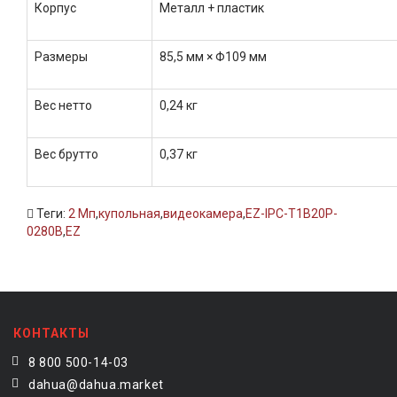
Корпус
Металл + пластик
Размеры
85,5 мм × Φ109 мм
Вес нетто
0,24 кг
Вес брутто
0,37 кг
Теги:
2 Мп
,
купольная
,
видеокамера
,
EZ-IPC-T1B20P-
0280B
,
EZ
КОНТАКТЫ
8 800 500-14-03
dahua@dahua.market