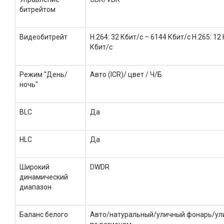
битрейтом
Видеобитрейт
H.264: 32 Кбит/с – 6144 Кбит/с H.265: 12
Кбит/с
Режим "День/
Авто (ICR)/ цвет / Ч/Б
ночь"
BLC
Да
HLC
Да
Широкий
DWDR
динамический
диапазон
Баланс белого
Авто/натуральный/уличный фонарь/ул