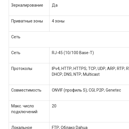
Зеркалирование
Да
Приватные зоны
4 зоны
Сеть
Сеть
RJ-45 (10/100 Base-T)
Протоколы
IPv4; HTTP; HTTPS; TCP; UDP; ARP; RTP; 
DHCP; DNS; NTP; Multicast
Совместимость
ONVIF (профиль S); CGI; P2P; Genetec
Макс. число
20
подключений
Локальное
FTP; Облако Dahua