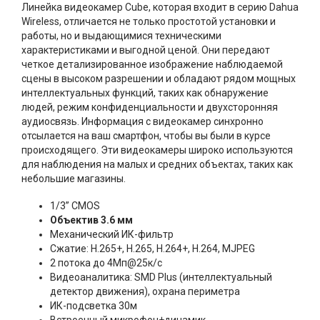
Линейка видеокамер Cube, которая входит в серию Dahua
Wireless, отличается не только простотой установки и
работы, но и выдающимися техническими
характеристиками и выгодной ценой. Они передают
четкое детализированное изображение наблюдаемой
сцены в высоком разрешении и обладают рядом мощных
интеллектуальных функций, таких как обнаружение
людей, режим конфиденциальности и двухсторонняя
аудиосвязь. Информация с видеокамер синхронно
отсылается на ваш смартфон, чтобы вы были в курсе
происходящего. Эти видеокамеры широко используются
для наблюдения на малых и средних объектах, таких как
небольшие магазины.
1/3” CMOS
Объектив 3.6 мм
Механический ИК-фильтр
Сжатие: H.265+, H.265, H.264+, H.264, MJPEG
2 потока до 4Мп@25к/с
Видеоаналитика: SMD Plus (интеллектуальный
детектор движения), охрана периметра
ИК-подсветка 30м
Встроенный микрофон+динамик