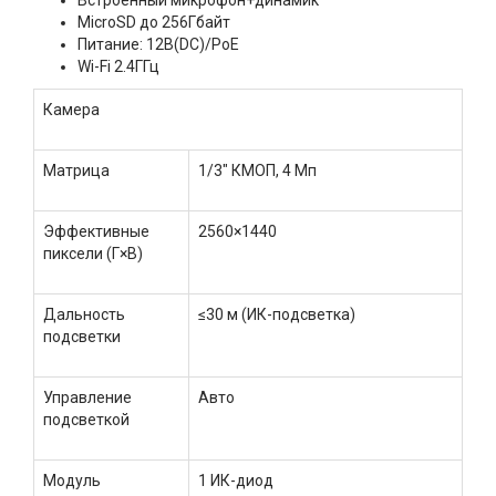
MicroSD до 256Гбайт
Питание: 12В(DC)/PoE
Wi-Fi 2.4ГГц
Камера
Матрица
1/3" КМОП, 4 Мп
Эффективные
2560×1440
пиксели (Г×В)
Дальность
≤30 м (ИК-подсветка)
подсветки
Управление
Авто
подсветкой
Модуль
1 ИК-диод