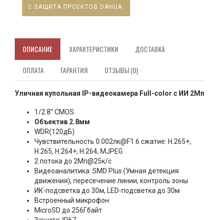
ЗАЩИТА ПРОЕКТОВ DAHUA
ОПИСАНИЕ
ХАРАКТЕРИСТИКИ
ДОСТАВКА
ОПЛАТА
ГАРАНТИЯ
ОТЗЫВЫ (0)
Уличная купольная IP-видеокамера Full-color с ИИ 2Мп
1/2.8” CMOS
Объектив 2.8мм
WDR(120дБ)
Чувствительность 0.002лк@F1.6 сжатие: H.265+,
H.265, H.264+, H.264, MJPEG
2 потока до 2Мп@25к/с
Видеоаналитика: SMD Plus (Умная детекция
движения), пересечение линии, контроль зоны
ИК-подсветка до 30м, LED-подсветка до 30м
Встроенный микрофон
MicroSD до 256Гбайт