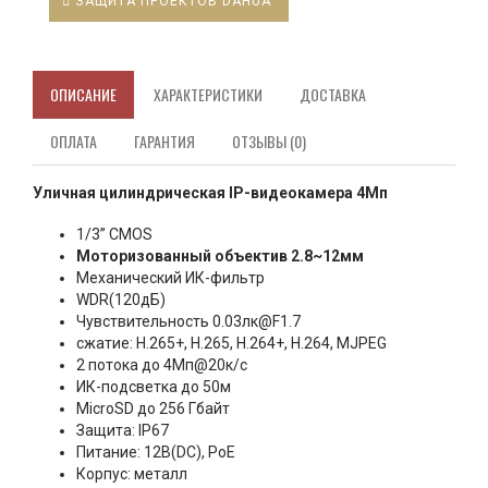
ЗАЩИТА ПРОЕКТОВ DAHUA
ОПИСАНИЕ
ХАРАКТЕРИСТИКИ
ДОСТАВКА
ОПЛАТА
ГАРАНТИЯ
ОТЗЫВЫ (0)
Уличная цилиндрическая IP-видеокамера 4Мп
1/3” CMOS
Моторизованный объектив 2.8~12мм
Механический ИК-фильтр
WDR(120дБ)
Чувствительность 0.03лк@F1.7
сжатие: H.265+, H.265, H.264+, H.264, MJPEG
2 потока до 4Мп@20к/с
ИК-подсветка до 50м
MicroSD до 256 Гбайт
Защита: IP67
Питание: 12В(DC), PoE
Корпус: металл