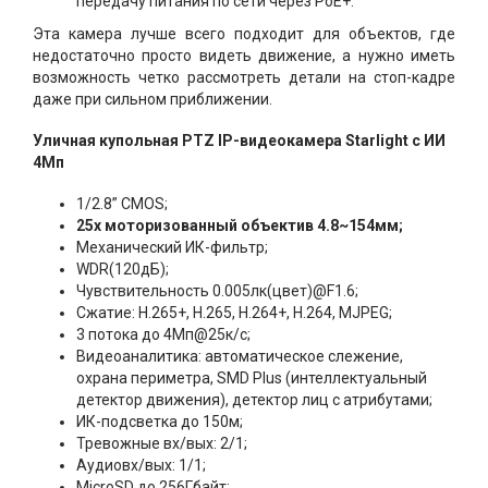
передачу питания по сети через PoE+.
Эта камера лучше всего подходит для объектов, где
недостаточно просто видеть движение, а нужно иметь
возможность четко рассмотреть детали на стоп-кадре
даже при сильном приближении.
Уличная купольная PTZ IP-видеокамера Starlight с ИИ
4Mп
1/2.8” CMOS;
25x моторизованный объектив 4.8~154мм;
Механический ИК-фильтр;
WDR(120дБ);
Чувствительность 0.005лк(цвет)@F1.6;
Сжатие: H.265+, H.265, H.264+, H.264, MJPEG;
3 потока до 4Мп@25к/с;
Видеоаналитика: автоматическое слежение,
охрана периметра, SMD Plus (интеллектуальный
детектор движения), детектор лиц с атрибутами;
ИК-подсветка до 150м;
Тревожные вх/вых: 2/1;
Аудиовх/вых: 1/1;
MicroSD до 256Гбайт;