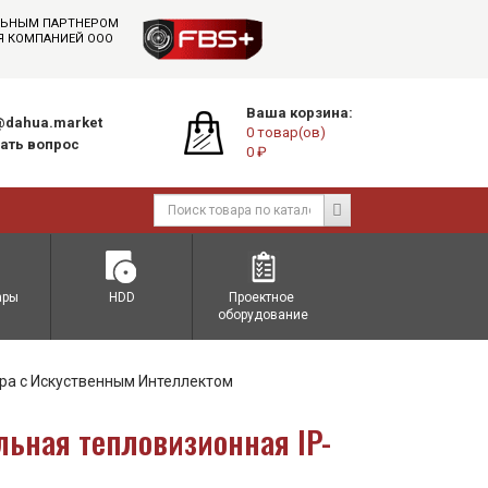
АЛЬНЫМ ПАРТНЕРОМ
СЯ КОМПАНИЕЙ ООО
Ваша корзина:
dahua.market
0 товар(ов)
ать вопрос
0 ₽
ары
HDD
Проектное 
оборудование
ра с Искуственным Интеллектом
льная тепловизионная IP-