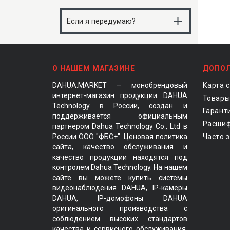
поэтому списания не станут
При покупке всегда есть опция без
неожиданностью
переплат. При Сплите на 2 месяца
Если я передумаю?
комиссии нет, оплачиваете только
стоимость заказа. В Сплитах длиннее
Вернуть заказ со Сплитом можно так
бывает доплата — она зависит от
же, как обычный. Все деньги вернутся
суммы покупки и условий
на карту, которой оплачивали
О НАШЕМ МАГАЗИНЕ
ДОПО
DAHUA.MARKET – монобрендовый
Карта 
интернет-магазин продукции DAHUA
Товары
Technology в России, создан и
Гарант
поддерживается официальным
Расшиф
партнером Dahua Technology Co., Ltd в
России ООО "ФБС+". Ценовая политика
Часто 
сайта, качество обслуживания и
качество продукции находятся под
контролем Dahua Technology. На нашем
сайте вы можете купить системы
видеонаблюдения DAHUA, IP-камеры
DAHUA, IP-домофоны DAHUA
оригинального производства с
соблюдением высоких стандартов
качества и сервисного обслуживания.