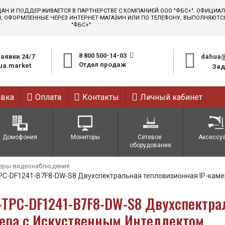
ДАН И ПОДДЕРЖИВАЕТСЯ В ПАРТНЕРСТВЕ С КОМПАНИЕЙ ООО "ФБС+", ОФИЦИ
АЗЫ, ОФОРМЛЕННЫЕ ЧЕРЕЗ ИНТЕРНЕТ-МАГАЗИН ИЛИ ПО ТЕЛЕФОНУ, ВЫПОЛНЯЮТ
"ФБС+"
8 800 500-14-03
аявки 24/7
dahua@
Отдел продаж
a.market
Зад
авка
Оплата
Контакты
Личный кабинет
Домофония
Мониторы
Сетевое 
Аксессу
оборудование
еры видеонаблюдения
PC-DF1241-B7F8-DW-S8 Двухспектральная тепловизионная IP-каме
-TPC-DF1241-B7F8-DW-S8 Двухспектра
ера с Искуственным Интеллектом