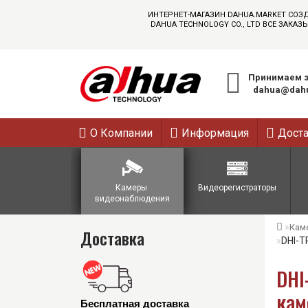
ИНТЕРНЕТ-МАГАЗИН DAHUA.MARKET СОЗ
DAHUA TECHNOLOGY CO., LTD ВСЕ ЗАК
Принимаем з
dahua@dahu
О Компании
Информация
Дост
Камеры 
Видеорегистраторы
видеонаблюдения
Кам
Доставка
DHI-T
DHI
кам
Бесплатная доставка