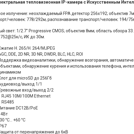
пектральная тепловизионная IP-камера с Искусственным Инте
ое излучение: неохлаждаемый FPA детектор 256x192; объектив 7м
орт/человек: 778/292м, распознавание транспорт/человек: 194/75
й свет: 1/2.7" Progressive CMOS; объектив 8мм; область обзора 33. 4
752@25к/с, ИК до 30м.
Сжатие H. 265/H. 264/MJPEG
AGC, DDE, 2D NR, 3D NR, DWDR, BLC, HLC, ROI
Поддержка видеоаналитики, обнаружение возгорания, автоматиче
объектами, обнаружение курения и использования телефона, инте
динамиком
Слот для microSD до 256Гб
Аудиовход/выход 1/1
Тревожные вход/выход 2/2
1 RJ45 10M/100M Ethernet
1 RS485
Питание DC12В/PoE
14Вт
30 °C... +60 °C
IP67
Защита от перенапряжения до 6кВ