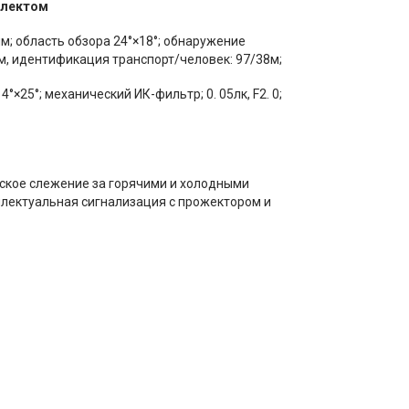
ллектом
м; область обзора 24°×18°; обнаружение
м, идентификация транспорт/человек: 97/38м;
°×25°; механический ИК-фильтр; 0. 05лк, F2. 0;
ское слежение за горячими и холодными
ллектуальная сигнализация с прожектором и