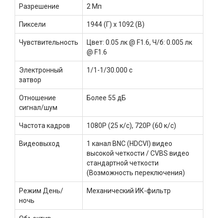
Разрешение
2 Мп
Пиксели
1944 (Г) x 1092 (В)
Чувствительность
Цвет: 0.05 лк @ F1.6, Ч/б: 0.005 лк
@ F1.6
Электронный
1/1-1/30.000 с
затвор
Отношение
Более 55 дБ
сигнал/шум
Частота кадров
1080P (25 к/с), 720P (60 к/с)
Видеовыход
1 канал BNC (HDCVI) видео
высокой четкости / CVBS видео
стандартной четкости
(Возможность переключения)
Режим День/
Механический ИК-фильтр
ночь