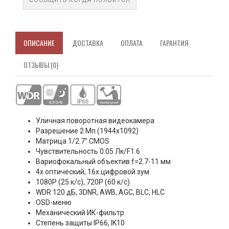
СООБЩИТЬ КОГДА ПОЯВИТСЯ
ОПИСАНИЕ
ДОСТАВКА
ОПЛАТА
ГАРАНТИЯ
ОТЗЫВЫ (0)
Уличная поворотная видеокамера
Разрешение 2 Мп (1944x1092)
Матрица 1/2.7" CMOS
Чувствительность 0.05 Лк/F1.6
Вариофокальный объектив f=2.7-11 мм
4х оптический, 16х цифровой зум
1080P (25 к/с), 720P (60 к/с)
WDR 120 дБ, 3DNR, AWB, AGC, BLC, HLC
OSD-меню
Механический ИК-фильтр
Степень защиты IP66, IK10