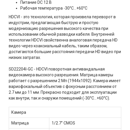
Питание DC 12 В
Рабочая температура -30°C…+60°C
HDCVI - это технология, которая произвела переворот в
индустрии, предлагающая быструю и простую
модернизацию разрешения высокого качества при
использовании обычной разводки кабеля. Внутренней
технологии HDCVI свойственна аналоговая передача HD
видео через коаксиальный кабель, таким образом,
достигаются большие расстояния передачи HD видео при
низких затратах.
SD22204I-GC - HDCVI поворотная антивандальная
видеокамера высокого разрешения. Матрица камеры
работает с разрешением 2 Мп (1944х1092). Камера имеет
вариофокальный объектив с фокусным расстоянием от
2.7 мм до 11 мм. Прекрасно подходит для эксплуатации
как внутри, так и снаружи помещений (-30°C...+60°C).
Камера
Матрица
1/2.7” CMOS