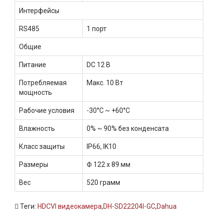
Интерфейсы
RS485
1 порт
Общие
Питание
DC 12 В
Потребляемая
Макс. 10 Вт
мощность
Рабочие условия
-30°C ~ +60°C
Влажность
0% ~ 90% без конденсата
Класс защиты
IP66, IK10
Размеры
Ф 122 x 89 мм
Вес
520 грамм
Теги:
HDCVI видеокамера
,
DH-SD22204I-GC
,
Dahua