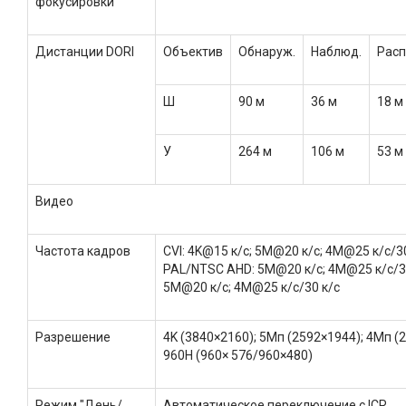
фокусировки
Дистанции DORI
Объектив
Обнаруж.
Наблюд.
Расп
Ш
90 м
36 м
18 м
У
264 м
106 м
53 м
Видео
Частота кадров
CVI: 4K@15 к/с; 5M@20 к/с; 4M@25 к/с/30
PAL/NTSC AHD: 5M@20 к/с; 4M@25 к/с/30
5M@20 к/с; 4M@25 к/с/30 к/с
Разрешение
4K (3840×2160); 5Mп (2592×1944); 4Mп (
960H (960× 576/960×480)
Режим "День/
Автоматическое переключение с ICR