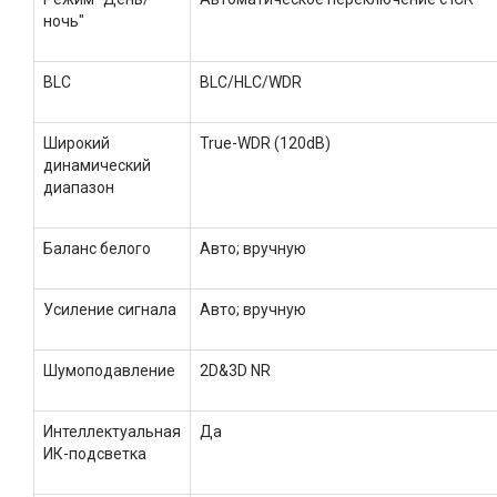
ночь"
BLC
BLC/HLC/WDR
Широкий
True-WDR (120dB)
динамический
диапазон
Баланс белого
Авто; вручную
Усиление сигнала
Авто; вручную
Шумоподавление
2D&3D NR
Интеллектуальная
Да
ИК-подсветка