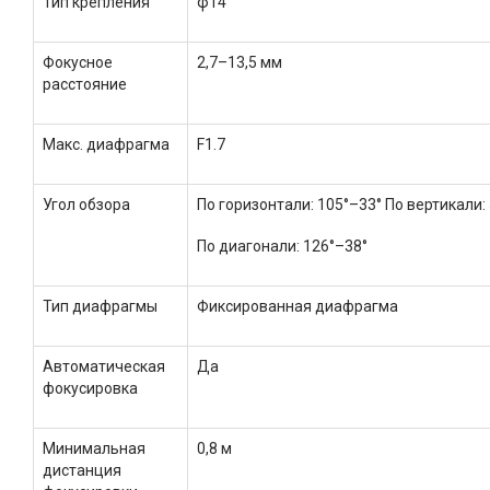
Тип крепления
φ14
Фокусное
2,7–13,5 мм
расстояние
Макс. диафрагма
F1.7
Угол обзора
По горизонтали: 105°–33° По вертикали:
По диагонали: 126°–38°
Тип диафрагмы
Фиксированная диафрагма
Автоматическая
Да
фокусировка
Минимальная
0,8 м
дистанция