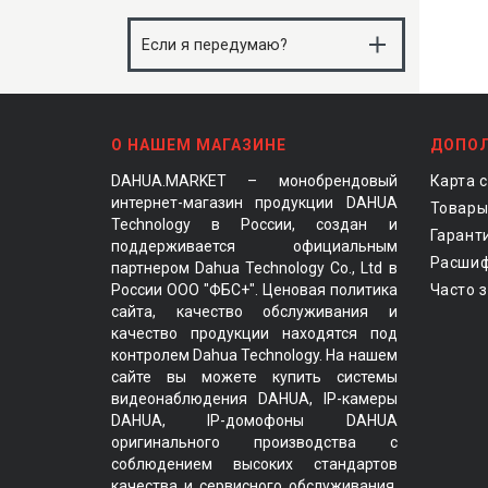
поэтому списания не станут
При покупке всегда есть опция без
неожиданностью
переплат. При Сплите на 2 месяца
Если я передумаю?
комиссии нет, оплачиваете только
стоимость заказа. В Сплитах длиннее
Вернуть заказ со Сплитом можно так
бывает доплата — она зависит от
же, как обычный. Все деньги вернутся
суммы покупки и условий
на карту, которой оплачивали
О НАШЕМ МАГАЗИНЕ
ДОПО
DAHUA.MARKET – монобрендовый
Карта 
интернет-магазин продукции DAHUA
Товары
Technology в России, создан и
Гарант
поддерживается официальным
Расшиф
партнером Dahua Technology Co., Ltd в
России ООО "ФБС+". Ценовая политика
Часто 
сайта, качество обслуживания и
качество продукции находятся под
контролем Dahua Technology. На нашем
сайте вы можете купить системы
видеонаблюдения DAHUA, IP-камеры
DAHUA, IP-домофоны DAHUA
оригинального производства с
соблюдением высоких стандартов
качества и сервисного обслуживания.