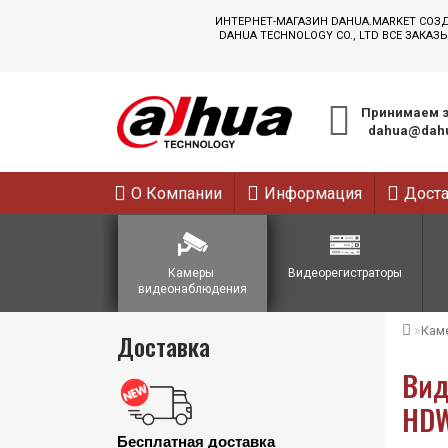
ИНТЕРНЕТ-МАГАЗИН DAHUA.MARKET СОЗ
DAHUA TECHNOLOGY CO., LTD ВСЕ ЗАК
Принимаем з
dahua@dahu
О Компании
Информация
Дост
Камеры 
Видеорегистраторы
видеонаблюдения
Кам
Доставка
Вид
HDW
Бесплатная доставка