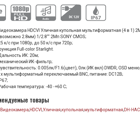
Видеокамера HDCVI Уличная купольная мультиформатная (4 в 1) 
(возможно 2.8мм) 1/2.8"" 2Mп SONY CMOS;
25 к/с при 1080p, до 50 к/с при 720p;
функция Full-color Starlight.
Дальность ИК: 20м;
механический ИК-фильтр;
чувствительность: 0.005лк/F1.6(цвет), 0лк (ИК вкл) DWDR, OSD мен
1x мультиформатный переключаемый BNC, питание: DC12В;
IP67;
Рабочая температура: -40 -+60 С;
мендуемые товары
:
Видеокамера
,
HDCVI
,
Уличная
,
купольная
,
мультиформатная
,
DH-HAC