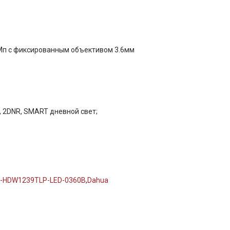
2Мп с фиксированным объективом 3.6мм
ю, 2DNR, SMART дневной свет;
-HDW1239TLP-LED-0360B
,
Dahua