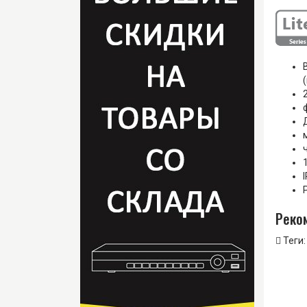
Реко
Теги