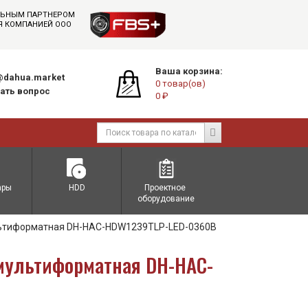
АЛЬНЫМ ПАРТНЕРОМ
СЯ КОМПАНИЕЙ ООО
Ваша корзина:
dahua.market
0 товар(ов)
ать вопрос
0 ₽
ары
HDD
Проектное 
оборудование
льтиформатная DH-HAC-HDW1239TLP-LED-0360B
мультиформатная DH-HAC-