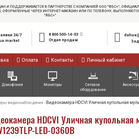
ДАН И ПОДДЕРЖИВАЕТСЯ В ПАРТНЕРСТВЕ С КОМПАНИЕЙ ООО "ФБС+", ОФИЦИ
АЗЫ, ОФОРМЛЕННЫЕ ЧЕРЕЗ ИНТЕРНЕТ-МАГАЗИН ИЛИ ПО ТЕЛЕФОНУ, ВЫПОЛНЯЮТ
"ФБС+"
8 800 500-14-03
аявки 24/7
dahua@
Отдел продаж
a.market
Зад
авка
Оплата
Контакты
Личный кабинет
Домофония
Мониторы
Сетевое 
Аксессу
оборудование
Видеокамера HDCVI Уличная купольная му
еры видеонаблюдения
еокамера HDCVI Уличная купольная 
1239TLP-LED-0360B