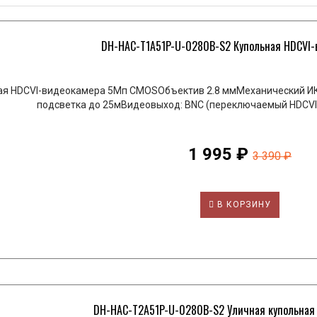
DH-HAC-T1A51P-U-0280B-S2 Купольная HDCVI-в
ая HDCVI-видеокамера 5Мп CMOSОбъектив 2.8 ммМеханический ИК
подсветка до 25мВидеовыход: BNC (переключаемый HDCVI/
1 995 ₽
3 390 ₽
В КОРЗИНУ
DH-HAC-T2A51P-U-0280B-S2 Уличная купольная H