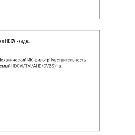
 HDCVI-виде...
еханический ИК-фильтрЧувствительность
емый HDCVI/TVI/AHD/CVBS)Ча..