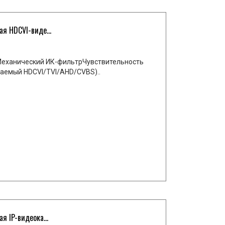
я HDCVI-виде...
еханический ИК-фильтрЧувствительность
аемый HDCVI/TVI/AHD/CVBS)..
 IP-видеока...