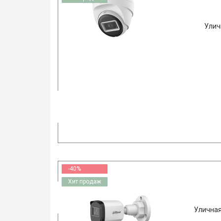
Улич
-40%
Хит продаж
Уличная