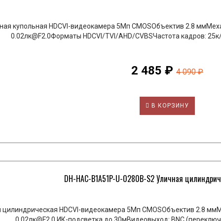
ная купольная HDCVI-видеокамера 5Мп CMOSОбъектив 2.8 ммМех
0.02лк@F2.0Форматы HDCVI/TVI/AHD/CVBSЧастота кадров: 25к/
2 485 ₽
4 090 ₽
В КОРЗИНУ
DH-HAC-B1A51P-U-0280B-S2 Уличная цилиндричес
 цилиндрическая HDCVI-видеокамера 5Мп CMOSОбъектив 2.8 ммМ
0.02лк@F2.0 ИК-подсветка до 30мВидеовыход: BNC (переключ