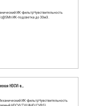
анический ИК-фильтрЧувствительность
c@5Мп ИК-подсветка до 30мЗ..
кая HDCVI-в...
еханический ИК-фильтрЧувствительность
аемый HDCVI/TVI/AHD/CVBS)..