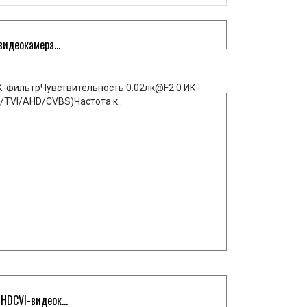
идеокамера...
-фильтрЧувствительность 0.02лк@F2.0 ИК-
TVI/AHD/CVBS)Частота к..
DCVI-видеок...