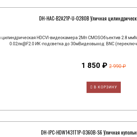
DH-HAC-B2A21P-U-0280B Уличная цилиндрическа
 цилиндрическая HDCVI-видеокамера 2Мп CMOSОбъектив 2.8 ммМ
0.02лк@F2.0 ИК-подсветка до 30мВидеовыход: BNC (переключ
1 850 ₽
2 990 ₽
В КОРЗИНУ
DH-IPC-HDW1431T1P-0360B-S6 Уличная купольная