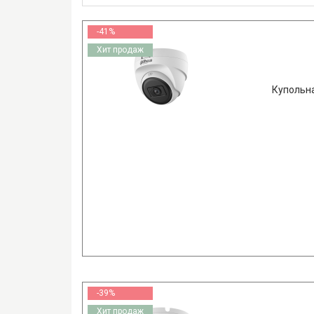
-41%
Хит продаж
Купольн
-39%
Хит продаж