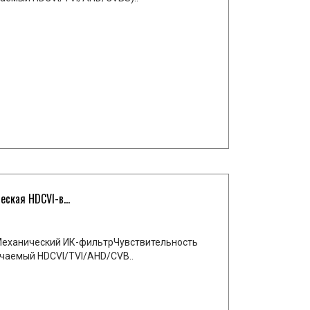
кая HDCVI-в...
еханический ИК-фильтрЧувствительность
чаемый HDCVI/TVI/AHD/CVB..