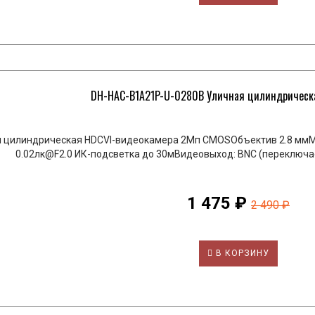
DH-HAC-B1A21P-U-0280B Уличная цилиндрическая
 цилиндрическая HDCVI-видеокамера 2Мп CMOSОбъектив 2.8 ммМ
0.02лк@F2.0 ИК-подсветка до 30мВидеовыход: BNC (переключа
1 475 ₽
2 490 ₽
В КОРЗИНУ