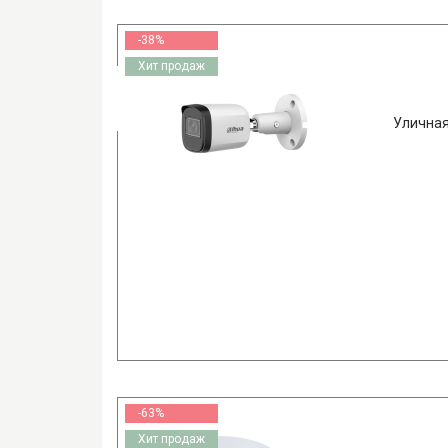
-38%
Хит продаж
Уличная
-63%
Хит продаж