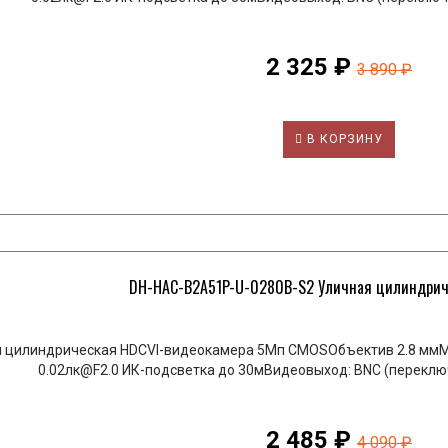
2 325 ₽
3 890 ₽
В КОРЗИНУ
DH-HAC-B2A51P-U-0280B-S2 Уличная цилиндричес
 цилиндрическая HDCVI-видеокамера 5Мп CMOSОбъектив 2.8 ммМ
0.02лк@F2.0 ИК-подсветка до 30мВидеовыход: BNC (переклю
2 485 ₽
4 090 ₽