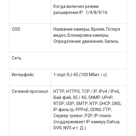
Когда включен режим
расширения IP : 1/4/8/9/16
OSD
Название камеры; Время; Потеря
видео; Блокировка камеры;
Определение движения; Запись
Сеть
Интерфейс
1 порт RJ-45 (100 Мбит / с)
Сетевой протокол
HTTP; HTTPS; TCP / IP; IPv4 / IPv6;
Вай-фай; 3G / 4G; SNMP; UPnP;
RTSP; UDP; SMTP; NTP; DHCP; DNS;
IP-фильтр; PPPoE; DDNS; FTP;
Сервер тревог; P2P; IP-поиск
(поддерживает IP-камеру Dahua,
DVR, NVS и т. Д.)