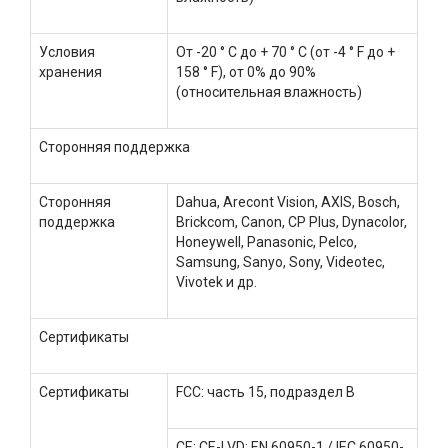
Условия
От -20 ° C до + 70 ° C (от -4 ° F до +
хранения
158 ° F), от 0% до 90%
(относительная влажность)
Сторонняя поддержка
Сторонняя
Dahua, Arecont Vision, AXIS, Bosch,
поддержка
Brickcom, Canon, CP Plus, Dynacolor,
Honeywell, Panasonic, Pelco,
Samsung, Sanyo, Sony, Videotec,
Vivotek и др.
Сертификаты
Сертификаты
FCC: часть 15, подраздел B
CE: CE-LVD: EN 60950-1 / IEC 60950-