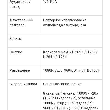
Аудио вход /
1/1, RCA
выход
Двусторонний
Повторное использование
разговор
аудиовхода / выхода, RCA
Запись
Сжатие
Кодирование AI / H.265 + / H.265 /
H.264 + / H.264
Разрешение
1080N; 720p; 960H; D1; HD1; BCIF; CIF
Скорость записи
Основное направление:
8 каналов: 1-й канал 1080N / 720p
(1–25/30 кадров / с), остальные
1080N / 720p (1–15 кадров / с);
960H / D1 / CIF / (1–25/30 кадров /