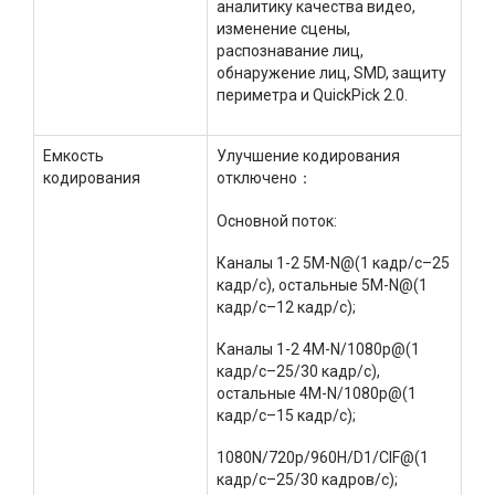
аналитику качества видео,
изменение сцены,
распознавание лиц,
обнаружение лиц, SMD, защиту
периметра и QuickPick 2.0.
Емкость
Улучшение кодирования
кодирования
отключено：
Основной поток:
Каналы 1-2 5M-N@(1 кадр/с–25
кадр/с), остальные 5M-N@(1
кадр/с–12 кадр/с);
Каналы 1-2 4M-N/1080p@(1
кадр/с–25/30 кадр/с),
остальные 4M-N/1080p@(1
кадр/с–15 кадр/с);
1080N/720p/960H/D1/CIF@(1
кадр/с–25/30 кадров/с);