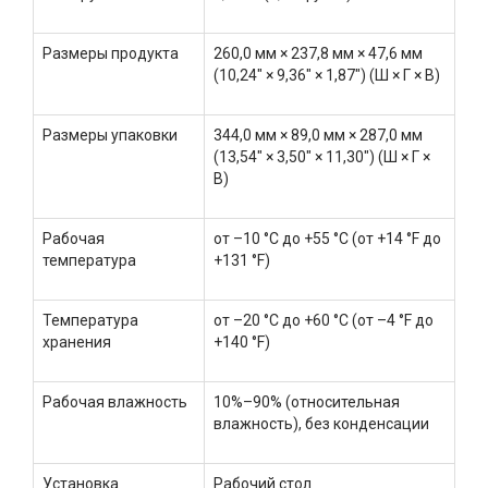
Размеры продукта
260,0 мм × 237,8 мм × 47,6 мм
(10,24" × 9,36" × 1,87") (Ш × Г × В)
Размеры упаковки
344,0 мм × 89,0 мм × 287,0 мм
(13,54" × 3,50" × 11,30") (Ш × Г ×
В)
Рабочая
от –10 °C до +55 °C (от +14 °F до
температура
+131 °F)
Температура
от –20 °C до +60 °C (от –4 °F до
хранения
+140 °F)
Рабочая влажность
10%–90% (относительная
влажность), без конденсации
Установка
Рабочий стол