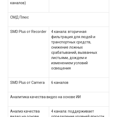
каналов)
СМД Плюс
SMD Plus от Recorder
4 канала: вторичная
фильтрация для людей и
транспортных средств,
снижение ложных
срабатываний, вызванных
листьями, дождем и
изменением условий
освещения
SMD Plus от Camera
6 каналов
Аналитика качества видео на основе ИИ
Анализ качества
4 канала: поддерживает
видео на основе
определение уровней яркости,