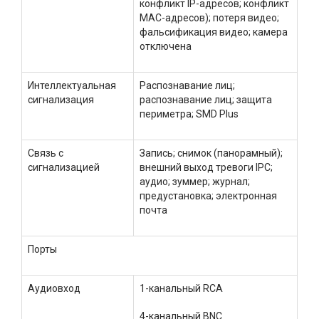
конфликт IP-адресов; конфликт
MAC-адресов); потеря видео;
фальсификация видео; камера
отключена
Интеллектуальная
Распознавание лиц;
сигнализация
распознавание лиц; защита
периметра; SMD Plus
Связь с
Запись; снимок (панорамный);
сигнализацией
внешний выход тревоги IPC;
аудио; зуммер; журнал;
предустановка; электронная
почта
Порты
Аудиовход
1-канальный RCA
4-канальный BNC