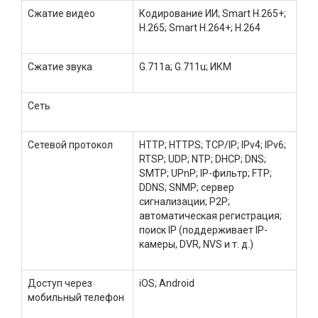
Сжатие видео
Кодирование ИИ; Smart H.265+;
H.265; Smart H.264+; H.264
Сжатие звука
G.711a; G.711u; ИКМ
Сеть
Сетевой протокол
HTTP; HTTPS; TCP/IP; IPv4; IPv6;
RTSP; UDP; NTP; DHCP; DNS;
SMTP; UPnP; IP-фильтр; FTP;
DDNS; SNMP; сервер
сигнализации; P2P;
автоматическая регистрация;
поиск IP (поддерживает IP-
камеры, DVR, NVS и т. д.)
Доступ через
iOS; Android
мобильный телефон