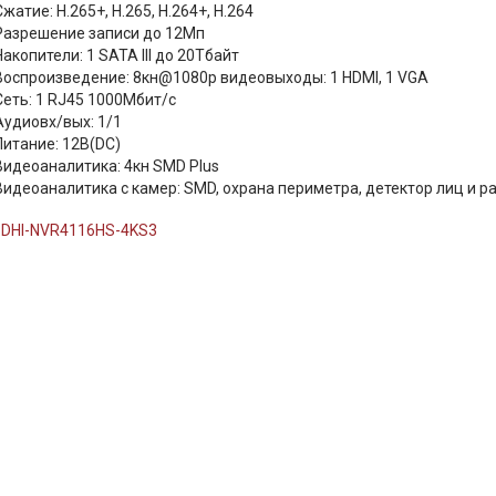
Сжатие: H.265+, H.265, H.264+, H.264
Разрешение записи до 12Мп
Накопители: 1 SATA III до 20Тбайт
Воспроизведение: 8кн@1080p видеовыходы: 1 HDMI, 1 VGA
Сеть: 1 RJ45 1000Мбит/с
Аудиовх/вых: 1/1
Питание: 12В(DC)
Видеоаналитика: 4кн SMD Plus
Видеоаналитика с камер: SMD, охрана периметра, детектор лиц и р
:
DHI-NVR4116HS-4KS3