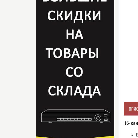
ОПИ
16-кан