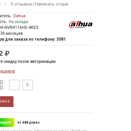
0 отзывов
Написать отзыв
/
итель:
Dahua
сть:
На складе
HI-NVR4116HS-4KS3
 36 месяцев
ра для заказа по телефону: 3081
2 ₽
е скидку после авторизации
дешевле
ЗИНУ
от 488 р/мес
атёж через месяц. Оформление через СберБанк