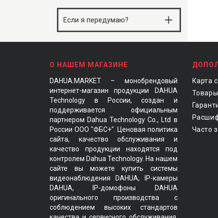
поэтому списания не станут
При покупке всегда есть опция без
неожиданностью
переплат. При Сплите на 2 месяца
Если я передумаю?
комиссии нет, оплачиваете только
стоимость заказа. В Сплитах длиннее
Вернуть заказ со Сплитом можно так
бывает доплата — она зависит от
же, как обычный. Все деньги вернутся
суммы покупки и условий
на карту, которой оплачивали
О НАШЕМ МАГАЗИНЕ
ДОПО
DAHUA.MARKET – монобрендовый
Карта 
интернет-магазин продукции DAHUA
Товары
Technology в России, создан и
Гарант
поддерживается официальным
Расшиф
партнером Dahua Technology Co., Ltd в
России ООО "ФБС+". Ценовая политика
Часто 
сайта, качество обслуживания и
качество продукции находятся под
контролем Dahua Technology. На нашем
сайте вы можете купить системы
видеонаблюдения DAHUA, IP-камеры
DAHUA, IP-домофоны DAHUA
оригинального производства с
соблюдением высоких стандартов
качества и сервисного обслуживания.