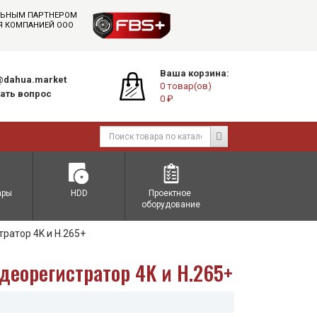
АЛЬНЫМ ПАРТНЕРОМ
СЯ КОМПАНИЕЙ ООО
Ваша корзина:
dahua.market
0 товар(ов)
ать вопрос
0 ₽
ары
HDD
Проектное 
оборудование
ратор 4K и H.265+
деорегистратор 4K и H.265+