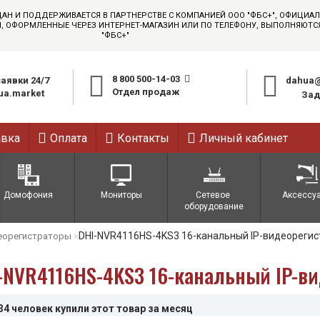
ДАН И ПОДДЕРЖИВАЕТСЯ В ПАРТНЕРСТВЕ С КОМПАНИЕЙ ООО "ФБС+", ОФИЦИ
АЗЫ, ОФОРМЛЕННЫЕ ЧЕРЕЗ ИНТЕРНЕТ-МАГАЗИН ИЛИ ПО ТЕЛЕФОНУ, ВЫПОЛНЯЮТ
"ФБС+"
8 800 500-14-03
аявки 24/7
dahua@
Отдел продаж
a.market
Зад
авка
Оплата
Контакты
Личный кабинет
Домофония
Мониторы
Сетевое 
Аксессу
оборудование
DHI-NVR4116HS-4KS3 16-канальный IP-видеорегист
еорегистраторы
-NVR4116HS-4KS3 16-канальный IP-ви
34 человек купили этот товар за месяц