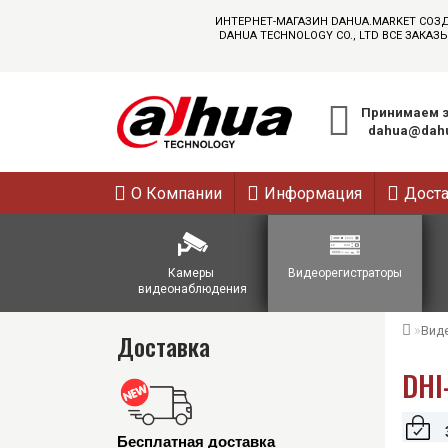
ИНТЕРНЕТ-МАГАЗИН DAHUA.MARKET СОЗ
DAHUA TECHNOLOGY CO., LTD ВСЕ ЗАК
Принимаем з
dahua@dahu
О Компании
Информация
Дост
Камеры 
Видеорегистраторы
видеонаблюдения
Вид
Доставка
DHI
Бесплатная доставка