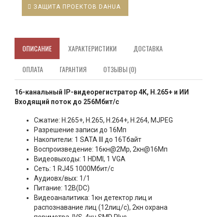
ЗАЩИТА ПРОЕКТОВ DAHUA
ОПИСАНИЕ
ХАРАКТЕРИСТИКИ
ДОСТАВКА
ОПЛАТА
ГАРАНТИЯ
ОТЗЫВЫ (0)
16-канальный IP-видеорегистратор 4K, H.265+ и ИИ
Входящий поток до 256Мбит/с
Сжатие: H.265+, H.265, H.264+, H.264, MJPEG
Разрешение записи до 16Мп
Накопители: 1 SATA III до 16Тбайт
Воспроизведение: 16кн@2Mp, 2кн@16Мп
Видеовыходы: 1 HDMI, 1 VGA
Сеть: 1 RJ45 1000Мбит/с
Аудиовх/вых: 1/1
Питание: 12В(DC)
Видеоаналитика: 1кн детектор лиц и
распознавание лиц (12лиц/с), 2кн охрана