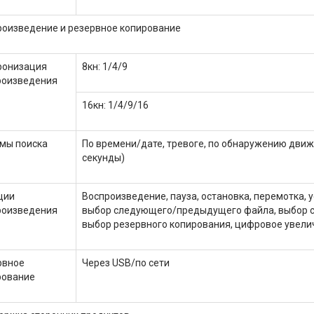
роизведение и резервное копирование
ронизация
8кн: 1/4/9
роизведения
16кн: 1/4/9/16
мы поиска
По времени/дате, тревоге, по обнаружению движ
секунды)
ции
Воспроизведение, пауза, остановка, перемотка,
роизведения
выбор следующего/предыдущего файла, выбор с
выбор резервного копирования, цифровое увели
рвное
Через USB/по сети
рование