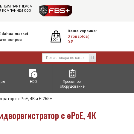
АЛЬНЫМ ПАРТНЕРОМ
СЯ КОМПАНИЕЙ ООО
Ваша корзина:
dahua.market
0 товар(ов)
ать вопрос
0 ₽
ары
HDD
Проектное 
оборудование
ратор с ePoE, 4K и H.265+
деорегистратор с ePoE, 4K