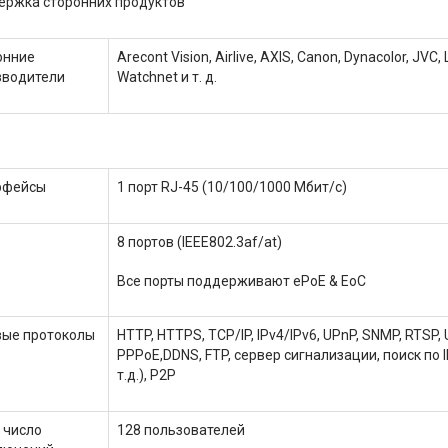
ержка сторонних продуктов
онние
Arecont Vision, Airlive, AXIS, Canon, Dynacolor, JVC
зводители
Watchnet и т. д.
рфейсы
1 порт RJ-45 (10/100/1000 Мбит/с)
8 портов (IEEE802.3af/at)
Все порты поддерживают ePoE & EoC
вые протоколы
HTTP, HTTPS, TCP/IP, IPv4/IPv6, UPnP, SNMP, RTSP, 
PPPoE,DDNS, FTP, сервер сигнализации, поиск по 
т.д.), P2P
 число
128 пользователей