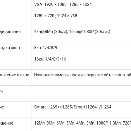
VGA: 1920 × 1080 , 1280 × 1024,
1280 × 720 , 1024 × 768
дирование
4кн@8Мп (30к/с), 16кн@1080P (30к/сs)
ладка окон
8кн: 1/4/8/9
16кн: 1/4/8/9/16
ражение в окне
Название камеры, время, закрытие объектива, о
сь
ие
Smart H.265+/H.265/Smart H.264+/H.264
ешение
12Мп, 8Мп, 6Мп, 5Мп, 4Мп, 3Мп, 1080P, 1,3Мп, 720P, 