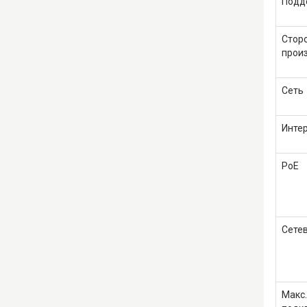
Подд
Стор
прои
Сеть
Инте
PoE
Сете
Макс.