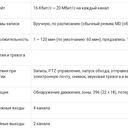
ейт
16 Кбит/с ~ 20 Мбит/с на каждый канал
мы записи
Вручную, по расписанию (обычный режим, MD (обн
олжительность
1 ~ 120 мин (по умолчанию: 60 мин), предзапись: 1
ия и тревога
твия при
Запись, PTZ-управление, запуск обхода, отправка
тии
электронную почту, снимок, звуковая тревога и
кция
Обнаружение движения, зоны: 396 (22 × 18), пот
ожные входы
4 канала
йные выходы
2 канала