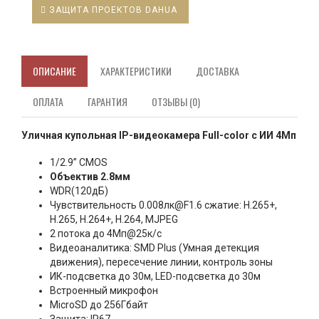
ЗАЩИТА ПРОЕКТОВ DAHUA
ОПИСАНИЕ
ХАРАКТЕРИСТИКИ
ДОСТАВКА
ОПЛАТА
ГАРАНТИЯ
ОТЗЫВЫ (0)
Уличная купольная IP-видеокамера Full-color с ИИ 4Мп
1/2.9” CMOS
Объектив 2.8мм
WDR(120дБ)
Чувствительность 0.008лк@F1.6 сжатие: H.265+,
H.265, H.264+, H.264, MJPEG
2 потока до 4Мп@25к/с
Видеоаналитика: SMD Plus (Умная детекция
движения), пересечение линии, контроль зоны
ИК-подсветка до 30м, LED-подсветка до 30м
Встроенный микрофон
MicroSD до 256Гбайт